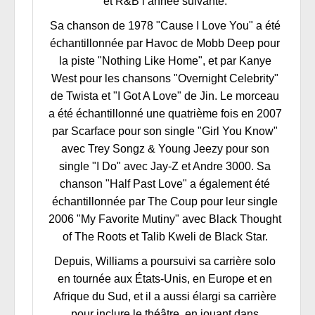
et R&B l’année suivante.
Sa chanson de 1978 "Cause I Love You" a été
échantillonnée par Havoc de Mobb Deep pour
la piste "Nothing Like Home", et par Kanye
West pour les chansons "Overnight Celebrity"
de Twista et "I Got A Love" de Jin. Le morceau
a été échantillonné une quatrième fois en 2007
par Scarface pour son single "Girl You Know"
avec Trey Songz & Young Jeezy pour son
single "I Do" avec Jay-Z et Andre 3000. Sa
chanson "Half Past Love" a également été
échantillonnée par The Coup pour leur single
2006 "My Favorite Mutiny" avec Black Thought
of The Roots et Talib Kweli de Black Star.
Depuis, Williams a poursuivi sa carrière solo
en tournée aux États-Unis, en Europe et en
Afrique du Sud, et il a aussi élargi sa carrière
pour inclure le théâtre, en jouant dans