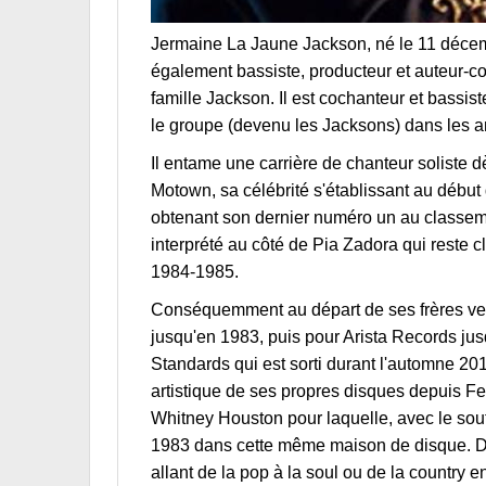
Jermaine La Jaune Jackson, né le 11 décemb
également bassiste, producteur et auteur-co
famille Jackson. Il est cochanteur et bassis
le groupe (devenu les Jacksons) dans les 
Il entame une carrière de chanteur solist
Motown, sa célébrité s'établissant au déb
obtenant son dernier numéro un au classeme
interprété au côté de Pia Zadora qui reste
1984-1985.
Conséquemment au départ de ses frères vers
jusqu'en 1983, puis pour Arista Records ju
Standards qui est sorti durant l'automne 20
artistique de ses propres disques depuis F
Whitney Houston pour laquelle, avec le sout
1983 dans cette même maison de disque. Dur
allant de la pop à la soul ou de la country 