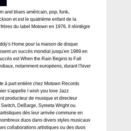
m and blues américain, pop, funk,
kson et est le quatrième enfant de la
 frères du label Motown en 1976. Il réintègre
addy's Home pour la maison de disque
issent un succès mondial jusqu'en 1989 en
uccès est When the Rain Begins to Fall
ndiaux, notamment européens, durant l'hiver
te à part entière chez Motown Records
er s'appelle I wish you love Jazz
nt producteur de musique et directeur
e Switch, DeBarge, Syreeta Wright ou
s artistiques dès leur arrivée commune en
e nombreux duos dans divers styles musicaux
ses collaborations artistiques ou des duos