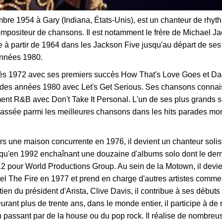
re 1954 à Gary (Indiana, États-Unis), est un chanteur de rhyth
mpositeur de chansons. Il est notamment le frère de Michael Jac
te à partir de 1964 dans les Jackson Five jusqu'au départ de ses
années 1980.
e dès 1972 avec ses premiers succès How That's Love Goes et D
ut des années 1980 avec Let's Get Serious. Ses chansons conna
nt R&B avec Don't Take It Personal. L'un de ses plus grands s
 classée parmi les meilleures chansons dans les hits parades mo
 une maison concurrente en 1976, il devient un chanteur solis
squ'en 1992 enchaînant une douzaine d'albums solo dont le derni
12 pour World Productions Group. Au sein de la Motown, il devie
eel The Fire en 1977 et prend en charge d'autres artistes comm
ien du président d'Arista, Clive Davis, il contribue à ses début
ant plus de trente ans, dans le monde entier, il participe à d
en passant par de la house ou du pop rock. Il réalise de nombreu