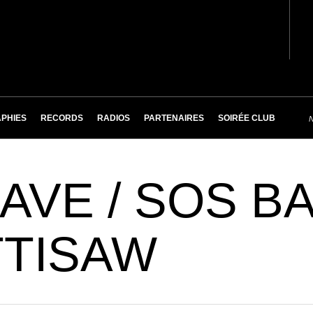
PHIES
RECORDS
RADIOS
PARTENAIRES
SOIRÉE CLUB
LAVE / SOS BA
TTISAW