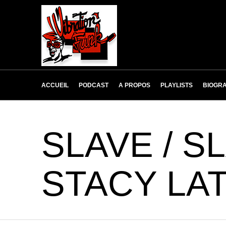
ACCUEIL
PODCAST
A PROPOS
PLAYLISTS
BIOGRA
SLAVE / S
STACY LA